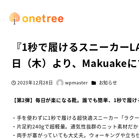
HOME
お知らせ
『1秒で履けるスニーカーLAQUN（ラクーン
『1秒で履けるスニーカーLA
日（木）より、Makuake
カテゴリー
2023年12月28日
wpmaster
お知らせ
投稿日
著
者
【第2弾】毎日が楽になる靴。誰でも簡単、1秒で履け
・手を使わずに1秒で履ける超快適スニーカー「ラク
・片足約240gで超軽量。通気性抜群のニット素材だ
・両手が塞がっていても大丈夫。ウォーキングや立ち